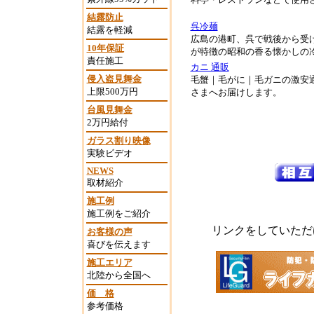
結露防止
呉冷麺
結露を軽減
広島の港町、呉で戦後から受
10年保証
が特徴の昭和の香る懐かしの
責任施工
カニ 通販
侵入盗見舞金
毛蟹｜毛がに｜毛ガニの激安通
上限500万円
さまへお届けします。
台風見舞金
2万円給付
ガラス割り映像
実験ビデオ
NEWS
取材紹介
施工例
施工例をご紹介
リンクをしていただ
お客様の声
喜びを伝えます
施工エリア
北陸から全国へ
価 格
参考価格