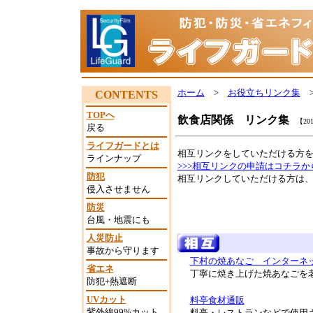
ホーム
>
お役立ちリンク集
>
CONTENTS
TOPへ
飲食店関係 リンク集
【201
戻る
ライフガードとは
相互リンクをしていただける方
ラインナップ
>>>相互リンクの申請はコチラか
防犯
相互リンクしていただける方は
侵入させません
防災
台風・地震にも
人災防止
事故から守ります
下村の焼あなご インターネ
省エネ
丁寧に焼き上げた焼あなごを
防犯+熱遮断
UVカット
料亭食材通販
紫外線99%カット
料亭・レストランなどで使用