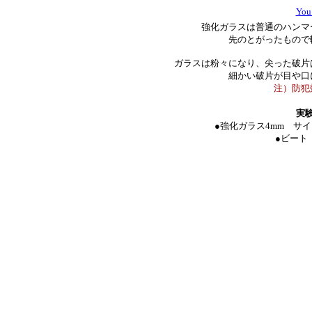
Yo
強化ガラスは普通のハンマ
先のとがったもので
ガラスは粉々になり、尖った破片
細かい破片が目や口
注）防犯
実
●強化ガラス4mm サイ
●ビート