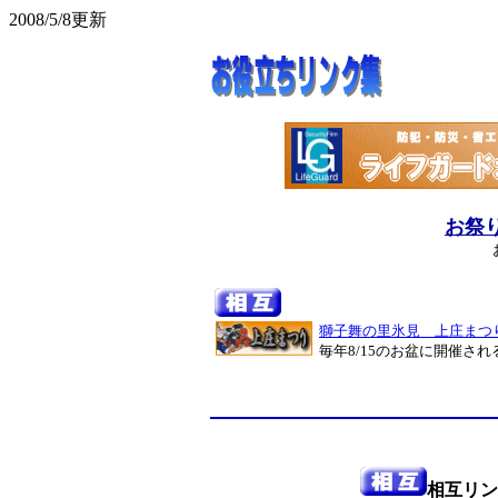
2008/5/8更新
お祭
獅子舞の里氷見 上庄まつ
毎年8/15のお盆に開催さ
相互リン