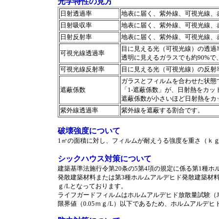
光学特性の見方
日射透過率
地表に届く、紫外線、可視光線、
日射吸収率
地表に届く、紫外線、可視光線、
日射反射率
地表に届く、紫外線、可視光線、
目に見える光（可視光線）の透過
可視光線透過率
透明に見えるガラスでも約90%で
可視光線反射率
目に見える光（可視光線）の反射
ガラスとフィルムを合わせた状態
遮蔽係数
「1-遮蔽係数」が、日射熱をカ
遮蔽係数が小さいほど日射熱をカ
紫外線透過率
紫外線を遮蔽する割合です。
破壊強度について
1㎡の面積に対し、フィルムが耐えうる強度を重さ（ｋ
シックハウス対策について
建築基準法施行令第20条の5第4項の規定に係る第1種
発散建築材料または第3種ホルムアルデヒド発散建築材料
ｇ/Lとなっております。
ライフガードフィルムはホルムアルデヒド放散量試験（JIS-
限界値（0.05ｍｇ/L）以下であるため、ホルムアルデ