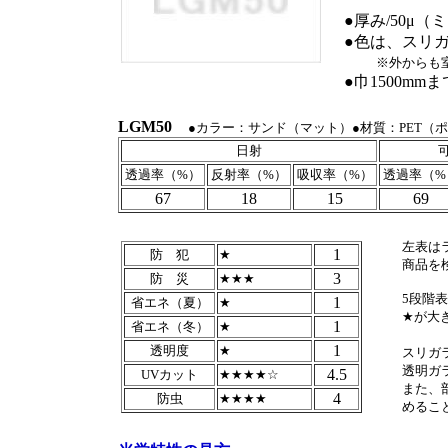
●厚み/50μ（ミ
●色は、スリ
※外からも
●巾1500m
LGM50
●カラー：サンド（マット）●材質：PET（ポ
日射
透過率（%）
反射率（%）
吸収率（%）
透過率（%
67
18
15
69
左表は
1
防 犯
★
商品を
3
防 災
★★★
5段階
1
省エネ（夏）
★
★が大
1
省エネ（冬）
★
1
透明度
★
スリガ
透明ガ
4.5
UVカット
★★★★☆
また、
4
防虫
★★★★
めるこ