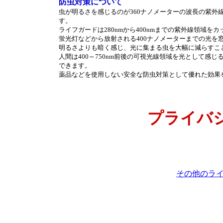
防虫対策について
虫が明るさを感じるのが360ナノメーターの波長の紫外線
す。
ライフガードは280nmから400nmまでの紫外線領域を
蛍光灯などから放射される400ナノメーターまでの光を
明るさよりも暗く感じ、光に集まる虫を大幅に減らすこ
人間は400～750nm前後の可視光線領域を光として感
できます。
薬品などを使用しない安全な防虫対策として優れた効果
プライバ
その他のラ