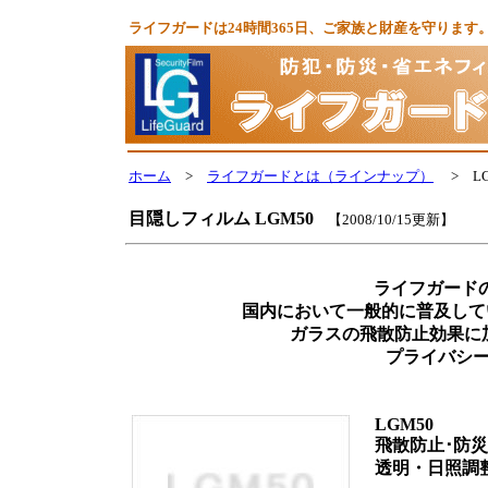
ライフガードは24時間365日、ご家族と財産を守りま
ホーム
>
ライフガードとは（ラインナップ）
> L
目隠しフィルム LGM50
【2008/10/15更新】
ライフガードの
国内において一般的に普及して
ガラスの飛散防止効果に
プライバシ
LGM50
飛散防止･防災
透明・日照調