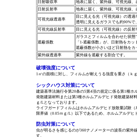
日射吸収率
地表に届く、紫外線、可視光線、
日射反射率
地表に届く、紫外線、可視光線、
目に見える光（可視光線）の透過
可視光線透過率
透明に見えるガラスでも約90%で
可視光線反射率
目に見える光（可視光線）の反射
ガラスとフィルムを合わせた状態
遮蔽係数
「1-遮蔽係数」が、日射熱をカ
遮蔽係数が小さいほど日射熱をカ
紫外線透過率
紫外線を遮蔽する割合です。
破壊強度について
1㎡の面積に対し、フィルムが耐えうる強度を重さ（ｋ
シックハウス対策について
建築基準法施行令第20条の5第4項の規定に係る第1種
発散建築材料または第3種ホルムアルデヒド発散建築材料
ｇ/Lとなっております。
ライフガードフィルムはホルムアルデヒド放散量試験（JIS-
限界値（0.05ｍｇ/L）以下であるため、ホルムアルデ
防虫対策について
虫が明るさを感じるのが360ナノメーターの波長の紫外線
す。