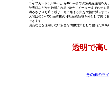
ライフガードは280nmから400nmまでの紫外線領域を
蛍光灯などから放射される400ナノメーターまでの光を
明るさよりも暗く感じ、光に集まる虫を大幅に減らすこ
人間は400～750nm前後の可視光線領域を光として感
できます。
薬品などを使用しない安全な防虫対策として優れた効果
透明で高
その他のラ