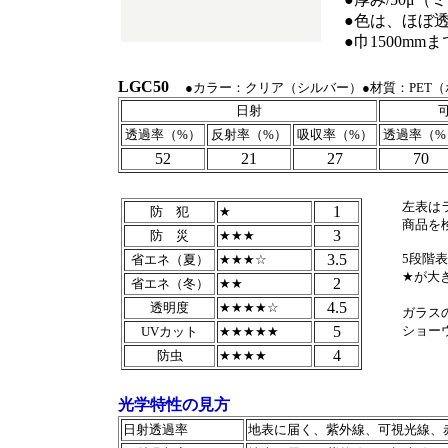
●色は、ほぼ
●巾1500m
LGC50
●カラー：クリア（シルバー）●材質：PET（
日射
透過率（%）
反射率（%）
吸収率（%）
透過率（%
52
21
27
70
左表は
1
防 犯
★
商品を
3
防 災
★★★
3.5
5段階
省エネ（夏）
★★★☆
★が大
2
省エネ（冬）
★★
4.5
透明度
★★★★☆
ガラス
5
ショー
UVカット
★★★★★
4
防虫
★★★★
光学特性の見方
日射透過率
地表に届く、紫外線、可視光線、