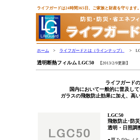
ライフガードは24時間365日、ご家族と財産を守りま
ホーム
>
ライフガードとは（ラインナップ）
> L
透明断熱フィルム LGC50
【2013/2/9更新】
ライフガードの
国内において一般的に普及して
ガラスの飛散防止効果に加え、高
LGC50
飛散防止･防災
透明・日照調
●厚み/50μ（ミ